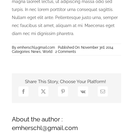
magna laoreet lectus, ut adipiscing massa odio sed
turpis. In nec lorem porttitor urna consequat sagittis.
Nullam eget elit ante. Pellentesque justo urna, semper
nec faucibus sit amet, aliquam at mi. Maecenas eget
diam nec mi dignissim pharetra.
By
emherschl@gmail.com
Published On: November 3rd, 2014
on
Categories:
News
,
World
2 Comments
Sed
Porttiors
Elementum
Share This Story, Choose Your Platform!
About the author :
emherschl@gmail.com