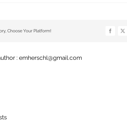
ory, Choose Your Platform!
author : emherschl@gmail.com
sts