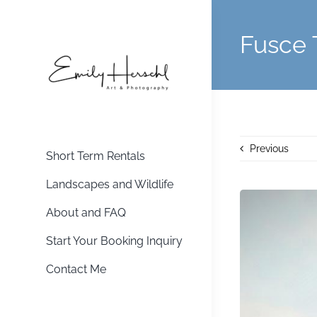
Skip
to
Fusce 
content
Previous
Short Term Rentals
Landscapes and Wildlife
About and FAQ
Start Your Booking Inquiry
Contact Me