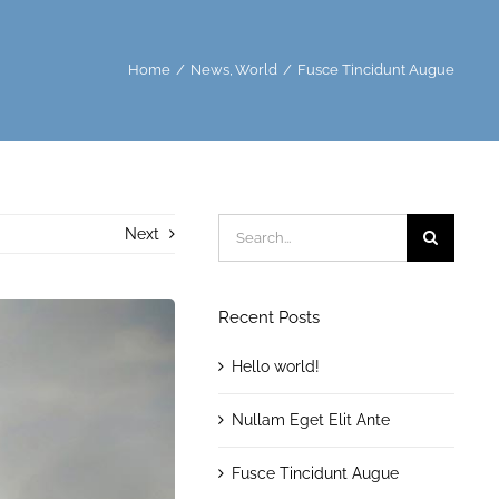
Home
News
World
Fusce Tincidunt Augue
Search
Next
for:
Recent Posts
Hello world!
Nullam Eget Elit Ante
Fusce Tincidunt Augue