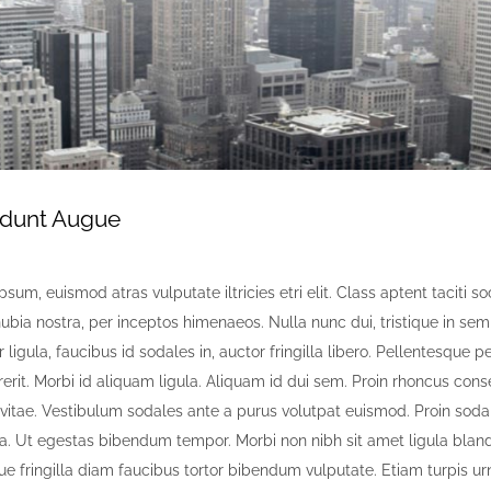
idunt Augue
psum, euismod atras vulputate iltricies etri elit. Class aptent taciti so
ubia nostra, per inceptos himenaeos. Nulla nunc dui, tristique in se
 ligula, faucibus id sodales in, auctor fringilla libero. Pellentesque
rerit. Morbi id aliquam ligula. Aliquam id dui sem. Proin rhoncus cons
 vitae. Vestibulum sodales ante a purus volutpat euismod. Proin so
inia. Ut egestas bibendum tempor. Morbi non nibh sit amet ligula blan
ue fringilla diam faucibus tortor bibendum vulputate. Etiam turpis urn