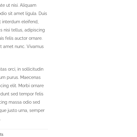
e ut nisi. Aliquam
dio sit amet ligula. Duis
 interdum eleifend,
 nisi tellus, adipiscing
is felis auctor ornare.
 sit amet nunc. Vivamus
s orci, in sollicitudin
etium purus. Maecenas
ing elit. Morbi ornare
cidunt sed tempor felis
scing massa odio sed
sque justo urna, semper
.
on
ts