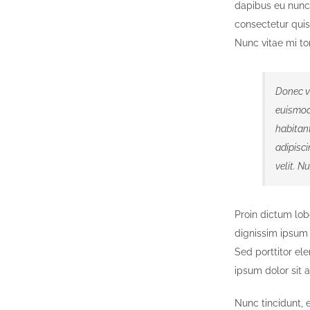
dapibus eu nunc.
consectetur quis
Nunc vitae mi tort
Donec vo
euismod 
habitan
adipisci
velit. N
Proin dictum lob
dignissim ipsum
Sed porttitor el
ipsum dolor sit a
Nunc tincidunt, 