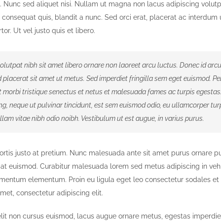
 Nunc sed aliquet nisi. Nullam ut magna non lacus adipiscing volutp
 consequat quis, blandit a nunc. Sed orci erat, placerat ac interdum u
or. Ut vel justo quis et libero.
lutpat nibh sit amet libero ornare non laoreet arcu luctus. Donec id arc
placerat sit amet ut metus. Sed imperdiet fringilla sem eget euismod. P
t morbi tristique senectus et netus et malesuada fames ac turpis egestas
ng, neque ut pulvinar tincidunt, est sem euismod odio, eu ullamcorper turp
ullam vitae nibh odio noibh. Vestibulum ut est augue, in varius purus.
ortis justo at pretium. Nunc malesuada ante sit amet purus ornare pu
 at euismod. Curabitur malesuada lorem sed metus adipiscing in v
ementum elementum. Proin eu ligula eget leo consectetur sodales et
met, consectetur adipiscing elit.
elit non cursus euismod, lacus augue ornare metus, egestas imperdiet 