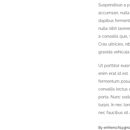
Suspendisse a ph
accumsan, nulla s
dapibus fermentu
nulla nibh laoree
a convallis quis,
Cras ultricies, n
gravida vehicula
Ut porttitor euis
enim erat id est
fermentum posuer
convallis lectus 
porta. Nunc soda
turpis. In nec lo
nec faucibus sit
By
emherschl@gma