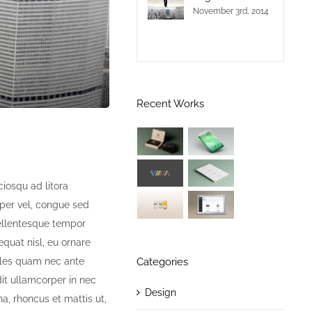
November 3rd, 2014
Recent Works
ciosqu ad litora
mper vel, congue sed
 pellentesque tempor
equat nisl, eu ornare
dales quam nec ante
Categories
dit ullamcorper in nec
Design
a, rhoncus et mattis ut,