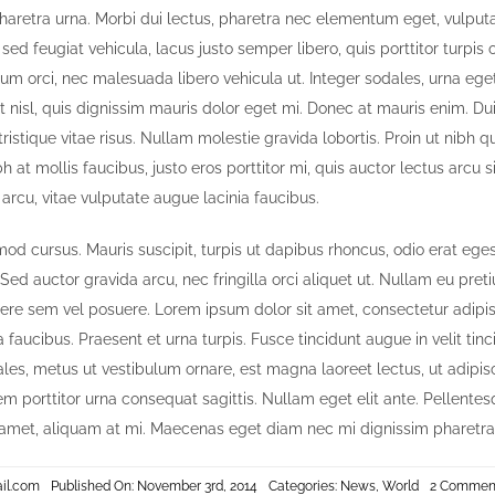
aretra urna. Morbi dui lectus, pharetra nec elementum eget, vulputat
ed feugiat vehicula, lacus justo semper libero, quis porttitor turpis o
m orci, nec malesuada libero vehicula ut. Integer sodales, urna eget
t nisl, quis dignissim mauris dolor eget mi. Donec at mauris enim. Duis
 tristique vitae risus. Nullam molestie gravida lobortis. Proin ut nibh qu
ibh at mollis faucibus, justo eros porttitor mi, quis auctor lectus arcu
 arcu, vitae vulputate augue lacinia faucibus.
mod cursus. Mauris suscipit, turpis ut dapibus rhoncus, odio erat egesta
. Sed auctor gravida arcu, nec fringilla orci aliquet ut. Nullam eu pr
e sem vel posuere. Lorem ipsum dolor sit amet, consectetur adipisc
a faucibus. Praesent et urna turpis. Fusce tincidunt augue in velit tin
les, metus ut vestibulum ornare, est magna laoreet lectus, ut adipi
rem porttitor urna consequat sagittis. Nullam eget elit ante. Pellente
 amet, aliquam at mi. Maecenas eget diam nec mi dignissim pharetra
il.com
Published On: November 3rd, 2014
Categories:
News
,
World
2 Commen